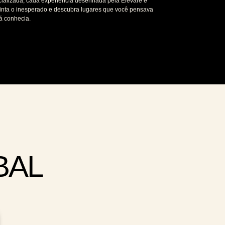
cializada, cada experiência desenhada pela Elevare é
inta o inesperado e descubra lugares que você pensava
á conhecia.
BAL