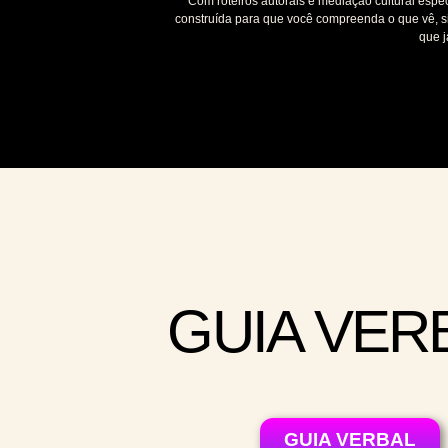
Com roteiros autorais e mediação cultural espe
construída para que você compreenda o que vê, s
que j
GUIA VER
GUIA VERBAL